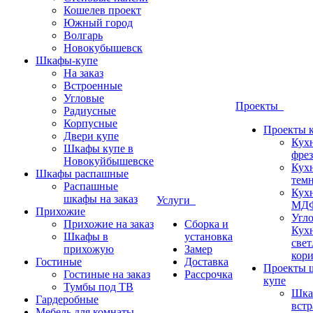
Кошелев проект
Южный город
Волгарь
Новокубышевск
Шкафы-купе
На заказ
Встроенные
Угловые
Проекты
Радиусные
Корпусные
Проекты 
Двери купе
Кух
Шкафы купе в
фрез
Новокуйбышевске
Кух
Шкафы распашные
темн
Распашные
Кух
шкафы на заказ
Услуги
МДФ
Прихожие
Угло
Прихожие на заказ
Сборка и
Кух
Шкафы в
установка
свет
прихожую
Замер
кор
Гостиные
Доставка
Проекты 
Гостиные на заказ
Рассрочка
купе
Тумбы под ТВ
Шка
Гардеробные
вст
Мебель для комнаты