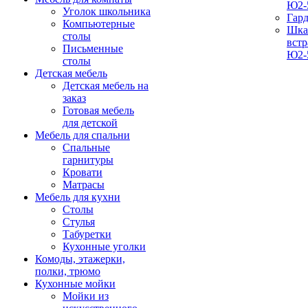
Ю2-
Уголок школьника
Гар
Компьютерные
Шка
столы
вст
Письменные
Ю2-
столы
Детская мебель
Детская мебель на
заказ
Готовая мебель
для детской
Мебель для спальни
Спальные
гарнитуры
Кровати
Матрасы
Мебель для кухни
Столы
Стулья
Табуретки
Кухонные уголки
Комоды, этажерки,
полки, трюмо
Кухонные мойки
Мойки из