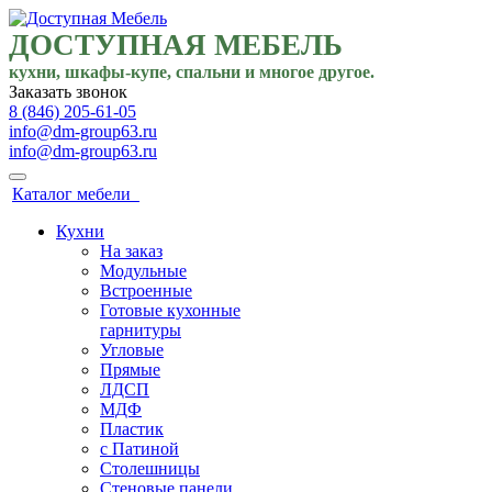
ДОСТУПНАЯ МЕБЕЛЬ
кухни, шкафы-купе, спальни и многое другое.
Заказать звонок
8 (846) 205-61-05
info@dm-group63.ru
info@dm-group63.ru
Каталог мебели
Кухни
На заказ
Модульные
Встроенные
Готовые кухонные
гарнитуры
Угловые
Прямые
ЛДСП
МДФ
Пластик
с Патиной
Столешницы
Стеновые панели