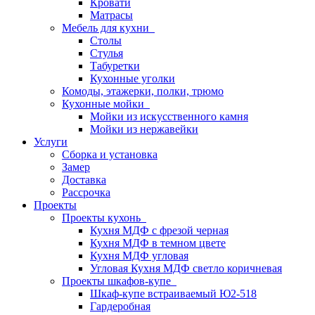
Кровати
Матрасы
Мебель для кухни
Столы
Стулья
Табуретки
Кухонные уголки
Комоды, этажерки, полки, трюмо
Кухонные мойки
Мойки из искусственного камня
Мойки из нержавейки
Услуги
Сборка и установка
Замер
Доставка
Рассрочка
Проекты
Проекты кухонь
Кухня МДФ с фрезой черная
Кухня МДФ в темном цвете
Кухня МДФ угловая
Угловая Кухня МДФ светло коричневая
Проекты шкафов-купе
Шкаф-купе встраиваемый Ю2-518
Гардеробная