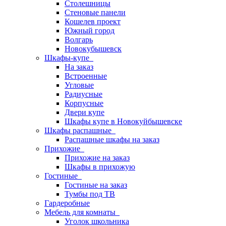
Столешницы
Стеновые панели
Кошелев проект
Южный город
Волгарь
Новокубышевск
Шкафы-купе
На заказ
Встроенные
Угловые
Радиусные
Корпусные
Двери купе
Шкафы купе в Новокуйбышевске
Шкафы распашные
Распашные шкафы на заказ
Прихожие
Прихожие на заказ
Шкафы в прихожую
Гостиные
Гостиные на заказ
Тумбы под ТВ
Гардеробные
Мебель для комнаты
Уголок школьника