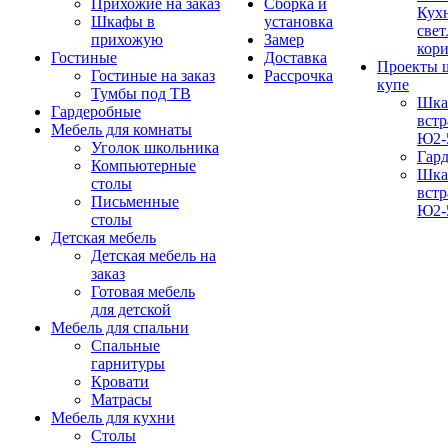
Прихожие на заказ
Сборка и
Кух
Шкафы в
установка
свет
прихожую
Замер
кор
Гостиные
Доставка
Проекты 
Гостиные на заказ
Рассрочка
купе
Тумбы под ТВ
Шка
Гардеробные
вст
Мебель для комнаты
Ю2-
Уголок школьника
Гар
Компьютерные
Шка
столы
вст
Письменные
Ю2-
столы
Детская мебель
Детская мебель на
заказ
Готовая мебель
для детской
Мебель для спальни
Спальные
гарнитуры
Кровати
Матрасы
Мебель для кухни
Столы