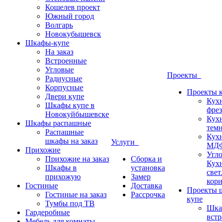
Кошелев проект
Южный город
Волгарь
Новокубышевск
Шкафы-купе
На заказ
Встроенные
Угловые
Проекты
Радиусные
Корпусные
Проекты 
Двери купе
Кух
Шкафы купе в
фрез
Новокуйбышевске
Кух
Шкафы распашные
темн
Распашные
Кух
шкафы на заказ
Услуги
МДФ
Прихожие
Угло
Прихожие на заказ
Сборка и
Кух
Шкафы в
установка
свет
прихожую
Замер
кор
Гостиные
Доставка
Проекты 
Гостиные на заказ
Рассрочка
купе
Тумбы под ТВ
Шка
Гардеробные
вст
Мебель для комнаты