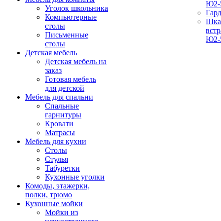
Ю2-
Уголок школьника
Гар
Компьютерные
Шка
столы
вст
Письменные
Ю2-
столы
Детская мебель
Детская мебель на
заказ
Готовая мебель
для детской
Мебель для спальни
Спальные
гарнитуры
Кровати
Матрасы
Мебель для кухни
Столы
Стулья
Табуретки
Кухонные уголки
Комоды, этажерки,
полки, трюмо
Кухонные мойки
Мойки из