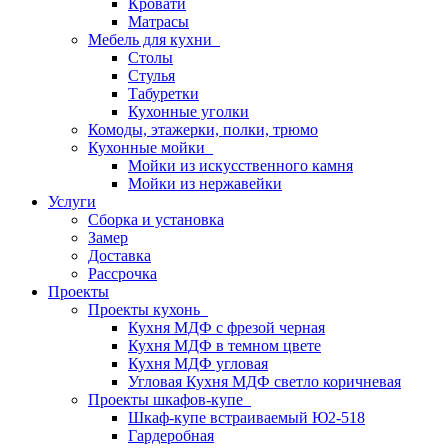
Кровати
Матрасы
Мебель для кухни
Столы
Стулья
Табуретки
Кухонные уголки
Комоды, этажерки, полки, трюмо
Кухонные мойки
Мойки из искусственного камня
Мойки из нержавейки
Услуги
Сборка и установка
Замер
Доставка
Рассрочка
Проекты
Проекты кухонь
Кухня МДФ с фрезой черная
Кухня МДФ в темном цвете
Кухня МДФ угловая
Угловая Кухня МДФ светло коричневая
Проекты шкафов-купе
Шкаф-купе встраиваемый Ю2-518
Гардеробная