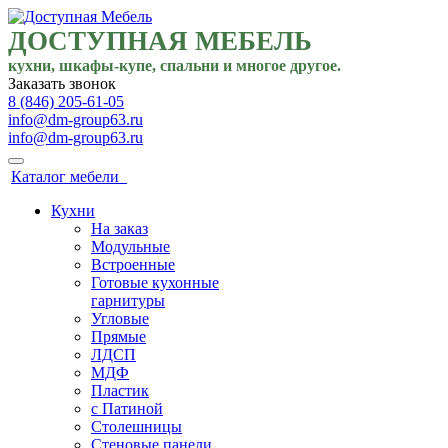
ДОСТУПНАЯ МЕБЕЛЬ
кухни, шкафы-купе, спальни и многое другое.
Заказать звонок
8 (846) 205-61-05
info@dm-group63.ru
info@dm-group63.ru
Каталог мебели
Кухни
На заказ
Модульные
Встроенные
Готовые кухонные
гарнитуры
Угловые
Прямые
ЛДСП
МДФ
Пластик
с Патиной
Столешницы
Стеновые панели