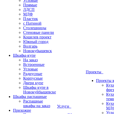
Угловые
Прямые
ЛДСП
МДФ
Пластик
с Патиной
Столешницы
Стеновые панели
Кошелев проект
Южный город
Волгарь
Новокубышевск
Шкафы-купе
На заказ
Встроенные
Угловые
Проекты
Радиусные
Корпусные
Проекты 
Двери купе
Кух
Шкафы купе в
фрез
Новокуйбышевске
Кух
Шкафы распашные
темн
Распашные
Кух
шкафы на заказ
Услуги
МДФ
Прихожие
Угло