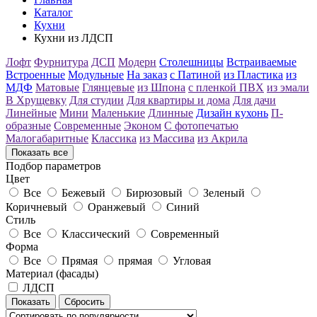
Каталог
Кухни
Кухни из ЛДСП
Лофт
Фурнитура
ДСП
Модерн
Столешницы
Встраиваемые
Встроенные
Модульные
На заказ
с Патиной
из Пластика
из
МДФ
Матовые
Глянцевые
из Шпона
с пленкой ПВХ
из эмали
В Хрущевку
Для студии
Для квартиры и дома
Для дачи
Линейные
Мини
Маленькие
Длинные
Дизайн кухонь
П-
образные
Современные
Эконом
С фотопечатью
Малогабаритные
Классика
из Массива
из Акрила
Показать все
Подбор параметров
Цвет
Все
Бежевый
Бирюзовый
Зеленый
Коричневый
Оранжевый
Синий
Стиль
Все
Классический
Современный
Форма
Все
Прямая
прямая
Угловая
Материал (фасады)
ЛДСП