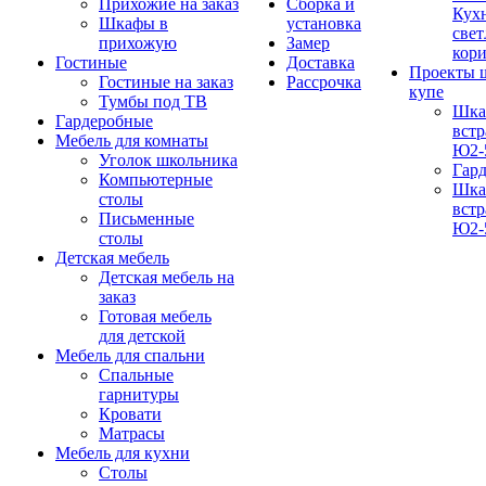
Прихожие на заказ
Сборка и
Кух
Шкафы в
установка
свет
прихожую
Замер
кор
Гостиные
Доставка
Проекты 
Гостиные на заказ
Рассрочка
купе
Тумбы под ТВ
Шка
Гардеробные
вст
Мебель для комнаты
Ю2-
Уголок школьника
Гар
Компьютерные
Шка
столы
вст
Письменные
Ю2-
столы
Детская мебель
Детская мебель на
заказ
Готовая мебель
для детской
Мебель для спальни
Спальные
гарнитуры
Кровати
Матрасы
Мебель для кухни
Столы