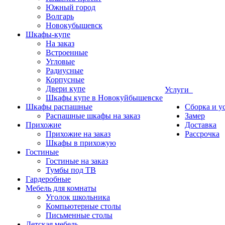
Южный город
Волгарь
Новокубышевск
Шкафы-купе
На заказ
Встроенные
Угловые
Радиусные
Корпусные
Двери купе
Услуги
Шкафы купе в Новокуйбышевске
Шкафы распашные
Сборка и у
Распашные шкафы на заказ
Замер
Прихожие
Доставка
Прихожие на заказ
Рассрочка
Шкафы в прихожую
Гостиные
Гостиные на заказ
Тумбы под ТВ
Гардеробные
Мебель для комнаты
Уголок школьника
Компьютерные столы
Письменные столы
Детская мебель