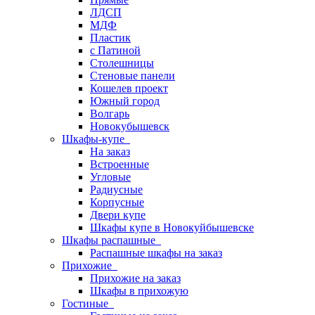
ЛДСП
МДФ
Пластик
с Патиной
Столешницы
Стеновые панели
Кошелев проект
Южный город
Волгарь
Новокубышевск
Шкафы-купе
На заказ
Встроенные
Угловые
Радиусные
Корпусные
Двери купе
Шкафы купе в Новокуйбышевске
Шкафы распашные
Распашные шкафы на заказ
Прихожие
Прихожие на заказ
Шкафы в прихожую
Гостиные