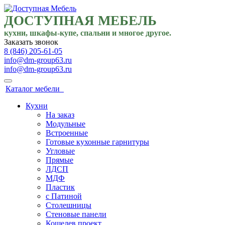
ДОСТУПНАЯ МЕБЕЛЬ
кухни, шкафы-купе, спальни и многое другое.
Заказать звонок
8 (846) 205-61-05
info@dm-group63.ru
info@dm-group63.ru
Каталог мебели
Кухни
На заказ
Модульные
Встроенные
Готовые кухонные гарнитуры
Угловые
Прямые
ЛДСП
МДФ
Пластик
с Патиной
Столешницы
Стеновые панели
Кошелев проект