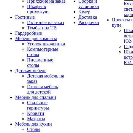
Прихожие на заказ
Сборка и
Кух
Шкафы в
установка
свет
прихожую
Замер
кор
Гостиные
Доставка
Проекты 
Гостиные на заказ
Рассрочка
купе
Тумбы под ТВ
Шка
Гардеробные
вст
Мебель для комнаты
Ю2-
Уголок школьника
Гар
Компьютерные
Шка
столы
вст
Письменные
Ю2-
столы
Детская мебель
Детская мебель на
заказ
Готовая мебель
для детской
Мебель для спальни
Спальные
гарнитуры
Кровати
Матрасы
Мебель для кухни
Столы