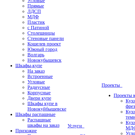
Угловые
Прямые
ЛДСП
МДФ
Пластик
с Патиной
Столешницы
Стеновые панели
Кошелев проект
Южный город
Волгарь
Новокубышевск
Шкафы-купе
На заказ
Встроенные
Угловые
Проекты
Радиусные
Корпусные
Проекты 
Двери купе
Кух
Шкафы купе в
фрез
Новокуйбышевске
Кух
Шкафы распашные
темн
Распашные
Кух
шкафы на заказ
Услуги
МДФ
Прихожие
Угло