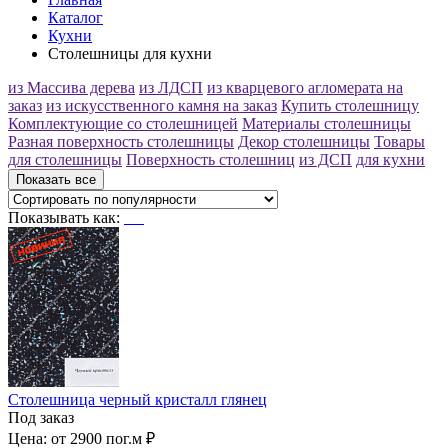
Каталог
Кухни
Столешницы для кухни
из Массива дерева
из ЛДСП
из кварцевого агломерата на
заказ
из искусственного камня на заказ
Купить столешницу
Комплектующие со столешницей
Материалы столешницы
Разная поверхность столешницы
Декор столешницы
Товары
для столешницы
Поверхность столешниц
из ДСП
для кухни
Показать все
Показывать как:
Столешница черный кристалл глянец
Под заказ
Цена:
от 2900 пог.м ₽