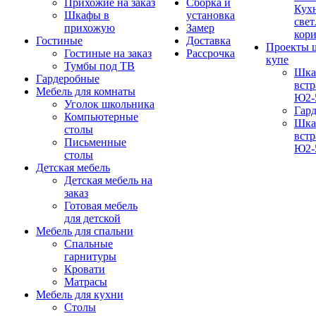
Прихожие на заказ
Сборка и
Кух
Шкафы в
установка
свет
прихожую
Замер
кор
Гостиные
Доставка
Проекты 
Гостиные на заказ
Рассрочка
купе
Тумбы под ТВ
Шка
Гардеробные
вст
Мебель для комнаты
Ю2-
Уголок школьника
Гар
Компьютерные
Шка
столы
вст
Письменные
Ю2-
столы
Детская мебель
Детская мебель на
заказ
Готовая мебель
для детской
Мебель для спальни
Спальные
гарнитуры
Кровати
Матрасы
Мебель для кухни
Столы