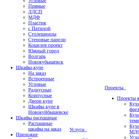
Угловые
Прямые
ЛДСП
МДФ
Пластик
с Патиной
Столешницы
Стеновые панели
Кошелев проект
Южный город
Волгарь
Новокубышевск
Шкафы-купе
На заказ
Встроенные
Угловые
Проекты
Радиусные
Корпусные
Проекты 
Двери купе
Кух
Шкафы купе в
фрез
Новокуйбышевске
Кух
Шкафы распашные
темн
Распашные
Кух
шкафы на заказ
Услуги
МДФ
Прихожие
Угло