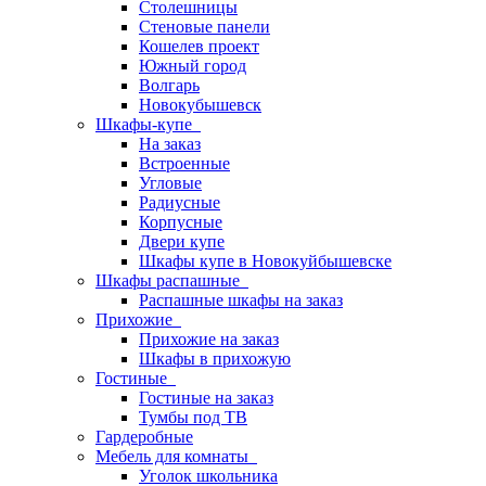
Столешницы
Стеновые панели
Кошелев проект
Южный город
Волгарь
Новокубышевск
Шкафы-купе
На заказ
Встроенные
Угловые
Радиусные
Корпусные
Двери купе
Шкафы купе в Новокуйбышевске
Шкафы распашные
Распашные шкафы на заказ
Прихожие
Прихожие на заказ
Шкафы в прихожую
Гостиные
Гостиные на заказ
Тумбы под ТВ
Гардеробные
Мебель для комнаты
Уголок школьника