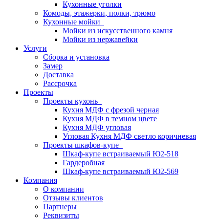
Кухонные уголки
Комоды, этажерки, полки, трюмо
Кухонные мойки
Мойки из искусственного камня
Мойки из нержавейки
Услуги
Сборка и установка
Замер
Доставка
Рассрочка
Проекты
Проекты кухонь
Кухня МДФ с фрезой черная
Кухня МДФ в темном цвете
Кухня МДФ угловая
Угловая Кухня МДФ светло коричневая
Проекты шкафов-купе
Шкаф-купе встраиваемый Ю2-518
Гардеробная
Шкаф-купе встраиваемый Ю2-569
Компания
О компании
Отзывы клиентов
Партнеры
Реквизиты