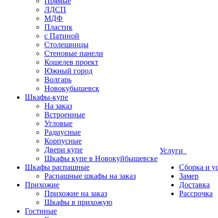
Прямые
ЛДСП
МДФ
Пластик
с Патиной
Столешницы
Стеновые панели
Кошелев проект
Южный город
Волгарь
Новокубышевск
Шкафы-купе
На заказ
Встроенные
Угловые
Радиусные
Корпусные
Двери купе
Услуги
Шкафы купе в Новокуйбышевске
Шкафы распашные
Сборка и у
Распашные шкафы на заказ
Замер
Прихожие
Доставка
Прихожие на заказ
Рассрочка
Шкафы в прихожую
Гостиные