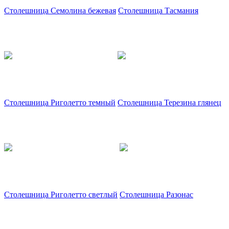
Столешница Семолина бежевая
Столешница Тасмания
Столешница Риголетто темный
Столешница Терезина глянец
Столешница Риголетто светлый
Столешница Разонас