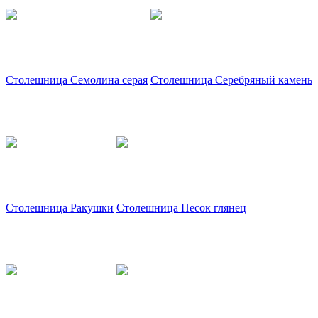
Столешница Семолина серая
Столешница Серебряный камень
Столешница Ракушки
Столешница Песок глянец