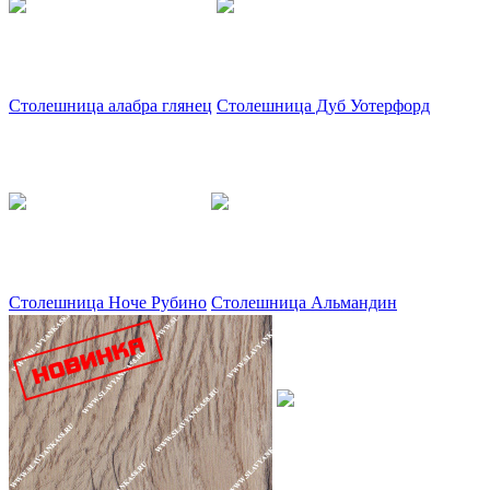
Столешница алабра глянец
Столешница Дуб Уотерфорд
Столешница Ноче Рубино
Столешница Альмандин