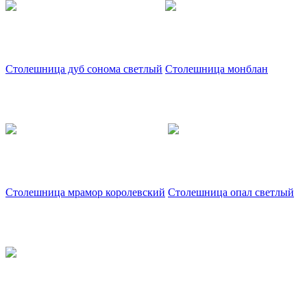
Столешница дуб сонома светлый
Столешница монблан
Столешница мрамор королевский
Столешница опал светлый