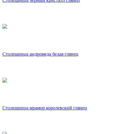
Столешница черный кристалл глянец
Столешница андромеда белая глянец
Столешница мрамор королевский глянец