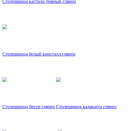
Столешница кастило темный глянец
Столешница белый кристалл глянец
Столешница бисер глянец
Столешница калакатта глянец