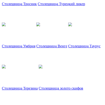
Столешница Тросник
Столешница Турецкий ликер
Столешница Умбрия
Столешница Венге
Столешница Таурус
Столешница Терезина
Столешница золото скифов