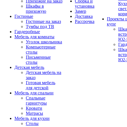
Прихожие на заказ
Сборка и
Кух
Шкафы в
установка
свет
прихожую
Замер
кор
Гостиные
Доставка
Проекты 
Гостиные на заказ
Рассрочка
купе
Тумбы под ТВ
Шка
Гардеробные
вст
Мебель для комнаты
Ю2-
Уголок школьника
Гар
Компьютерные
Шка
столы
вст
Письменные
Ю2-
столы
Детская мебель
Детская мебель на
заказ
Готовая мебель
для детской
Мебель для спальни
Спальные
гарнитуры
Кровати
Матрасы
Мебель для кухни
Столы