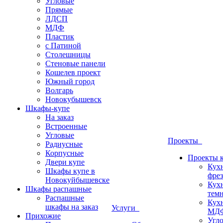
Угловые
Прямые
ЛДСП
МДФ
Пластик
с Патиной
Столешницы
Стеновые панели
Кошелев проект
Южный город
Волгарь
Новокубышевск
Шкафы-купе
На заказ
Встроенные
Угловые
Проекты
Радиусные
Корпусные
Проекты 
Двери купе
Кух
Шкафы купе в
фрез
Новокуйбышевске
Кух
Шкафы распашные
темн
Распашные
Кух
шкафы на заказ
Услуги
МДФ
Прихожие
Угло