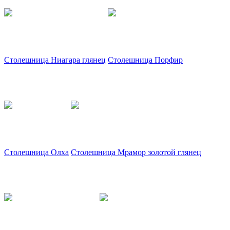
Столешница Ниагара глянец
Столешница Порфир
Столешница Олха
Столешница Мрамор золотой глянец