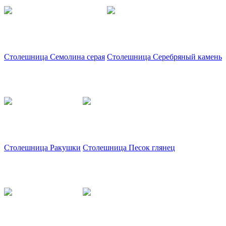
Столешница Семолина серая
Столешница Серебряный камень
Столешница Ракушки
Столешница Песок глянец