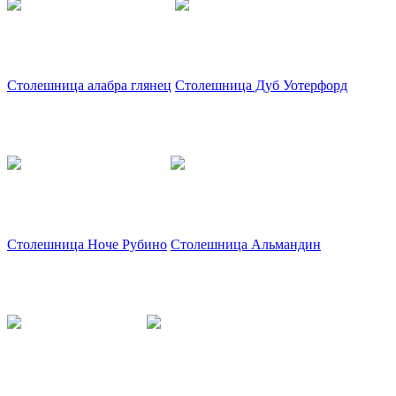
Столешница алабра глянец
Столешница Дуб Уотерфорд
Столешница Ноче Рубино
Столешница Альмандин