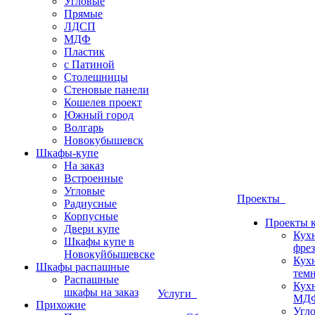
Угловые
Прямые
ЛДСП
МДФ
Пластик
с Патиной
Столешницы
Стеновые панели
Кошелев проект
Южный город
Волгарь
Новокубышевск
Шкафы-купе
На заказ
Встроенные
Угловые
Проекты
Радиусные
Корпусные
Проекты 
Двери купе
Кух
Шкафы купе в
фрез
Новокуйбышевске
Кух
Шкафы распашные
темн
Распашные
Кух
шкафы на заказ
Услуги
МДФ
Прихожие
Угло