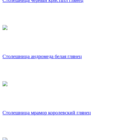
Столешница черный кристалл глянец
Столешница андромеда белая глянец
Столешница мрамор королевский глянец