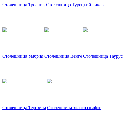
Столешница Тросник
Столешница Турецкий ликер
Столешница Умбрия
Столешница Венге
Столешница Таурус
Столешница Терезина
Столешница золото скифов