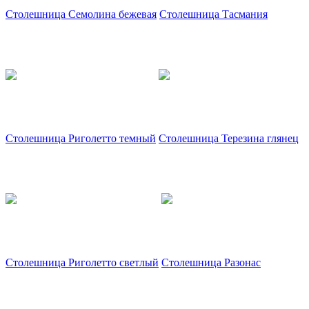
Столешница Семолина бежевая
Столешница Тасмания
Столешница Риголетто темный
Столешница Терезина глянец
Столешница Риголетто светлый
Столешница Разонас