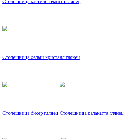
Столешница кастило темный глянец
Столешница белый кристалл глянец
Столешница бисер глянец
Столешница калакатта глянец