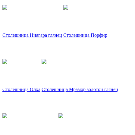
Столешница Ниагара глянец
Столешница Порфир
Столешница Олха
Столешница Мрамор золотой глянец