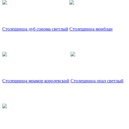
Столешница дуб сонома светлый
Столешница монблан
Столешница мрамор королевский
Столешница опал светлый