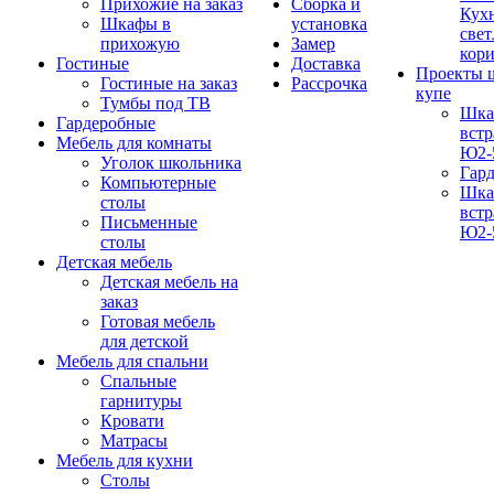
Прихожие на заказ
Сборка и
Кух
Шкафы в
установка
свет
прихожую
Замер
кор
Гостиные
Доставка
Проекты 
Гостиные на заказ
Рассрочка
купе
Тумбы под ТВ
Шка
Гардеробные
вст
Мебель для комнаты
Ю2-
Уголок школьника
Гар
Компьютерные
Шка
столы
вст
Письменные
Ю2-
столы
Детская мебель
Детская мебель на
заказ
Готовая мебель
для детской
Мебель для спальни
Спальные
гарнитуры
Кровати
Матрасы
Мебель для кухни
Столы