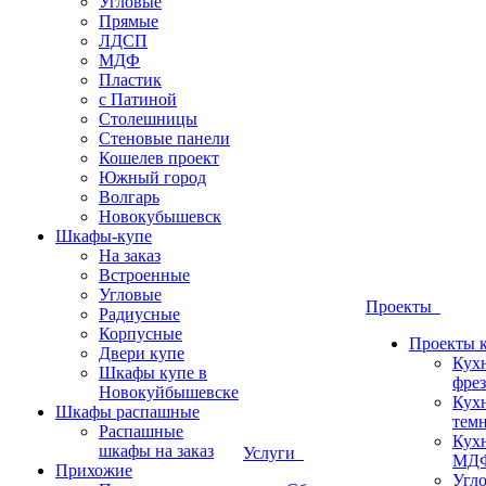
Угловые
Прямые
ЛДСП
МДФ
Пластик
с Патиной
Столешницы
Стеновые панели
Кошелев проект
Южный город
Волгарь
Новокубышевск
Шкафы-купе
На заказ
Встроенные
Угловые
Проекты
Радиусные
Корпусные
Проекты 
Двери купе
Кух
Шкафы купе в
фрез
Новокуйбышевске
Кух
Шкафы распашные
темн
Распашные
Кух
шкафы на заказ
Услуги
МДФ
Прихожие
Угло