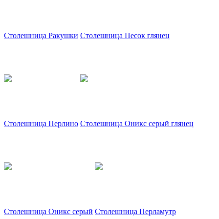
Столешница Ракушки
Столешница Песок глянец
Столешница Перлино
Столешница Оникс серый глянец
Столешница Оникс серый
Столешница Перламутр