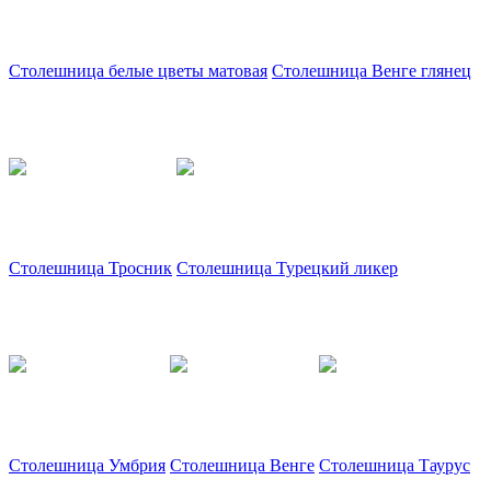
Столешница белые цветы матовая
Столешница Венге глянец
Столешница Тросник
Столешница Турецкий ликер
Столешница Умбрия
Столешница Венге
Столешница Таурус