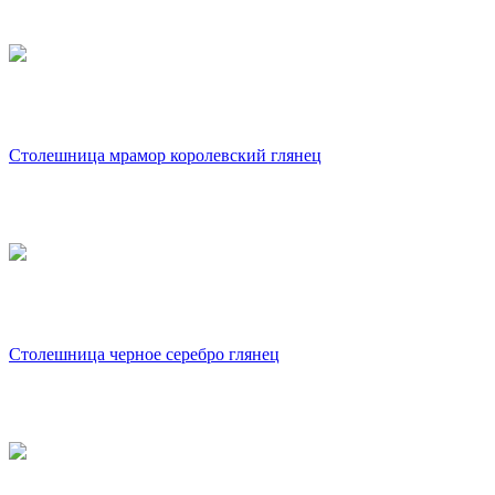
Столешница мрамор королевский глянец
Столешница черное серебро глянец