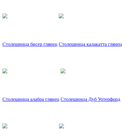
Столешница бисер глянец
Столешница калакатта глянец
Столешница алабра глянец
Столешница Дуб Уотерфорд