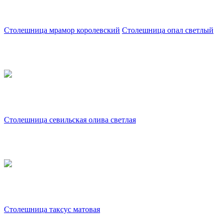
Столешница мрамор королевский
Столешница опал светлый
Столешница севильская олива светлая
Столешница таксус матовая