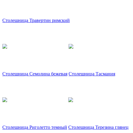
Столешница Травертин римский
Столешница Семолина бежевая
Столешница Тасмания
Столешница Риголетто темный
Столешница Терезина глянец