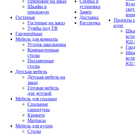
Прихожие на заказ
Сборка и
Кух
Шкафы в
установка
свет
прихожую
Замер
кор
Гостиные
Доставка
Проекты 
Гостиные на заказ
Рассрочка
купе
Тумбы под ТВ
Шка
Гардеробные
вст
Мебель для комнаты
Ю2-
Уголок школьника
Гар
Компьютерные
Шка
столы
вст
Письменные
Ю2-
столы
Детская мебель
Детская мебель на
заказ
Готовая мебель
для детской
Мебель для спальни
Спальные
гарнитуры
Кровати
Матрасы
Мебель для кухни
Столы