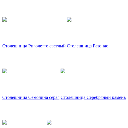
Столешница Риголетто светлый
Столешница Разонас
Столешница Семолина серая
Столешница Серебряный камень