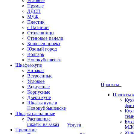
Угловые
Прямые
ЛДСП
МДФ
Пластик
с Патиной
Столешницы
Стеновые панели
Кошелев проект
Южный город
Волгарь
Новокубышевск
Шкафы-купе
На заказ
Встроенные
Угловые
Проекты
Радиусные
Корпусные
Проекты 
Двери купе
Кух
Шкафы купе в
фрез
Новокуйбышевске
Кух
Шкафы распашные
темн
Распашные
Кух
шкафы на заказ
Услуги
МДФ
Прихожие
Угло