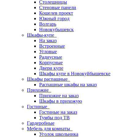
Столешницы
Стеновые панели
Кошелев проект
Южный город
Волгарь
Новокубышевск
Шкафы-купе
На заказ
Встроенные
Угловые
Радиусные
Корпусные
Двери купе
Шкафы купе в Новокуйбышевске
Шкафы распашные
Распашные шкафы на заказ
Прихожие
Прихожие на заказ
Шкафы в прихожую
Гостиные
Гостиные на заказ
Тумбы под ТВ
Гардеробные
Мебель для комнаты
Уголок школьника