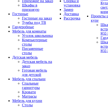
Прихожие на заказ
Сборка и
Кух
Шкафы в
установка
свет
прихожую
Замер
кор
Гостиные
Доставка
Проекты 
Гостиные на заказ
Рассрочка
купе
Тумбы под ТВ
Шка
Гардеробные
вст
Мебель для комнаты
Ю2-
Уголок школьника
Гар
Компьютерные
Шка
столы
вст
Письменные
Ю2-
столы
Детская мебель
Детская мебель на
заказ
Готовая мебель
для детской
Мебель для спальни
Спальные
гарнитуры
Кровати
Матрасы
Мебель для кухни
Столы