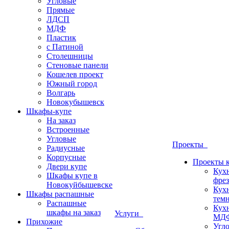
Угловые
Прямые
ЛДСП
МДФ
Пластик
с Патиной
Столешницы
Стеновые панели
Кошелев проект
Южный город
Волгарь
Новокубышевск
Шкафы-купе
На заказ
Встроенные
Угловые
Проекты
Радиусные
Корпусные
Проекты 
Двери купе
Кух
Шкафы купе в
фрез
Новокуйбышевске
Кух
Шкафы распашные
темн
Распашные
Кух
шкафы на заказ
Услуги
МДФ
Прихожие
Угло