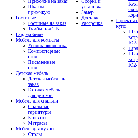
Прихожие на заказ
Сборка и
Кух
Шкафы в
установка
свет
прихожую
Замер
кор
Гостиные
Доставка
Проекты 
Гостиные на заказ
Рассрочка
купе
Тумбы под ТВ
Шка
Гардеробные
вст
Мебель для комнаты
Ю2-
Уголок школьника
Гар
Компьютерные
Шка
столы
вст
Письменные
Ю2-
столы
Детская мебель
Детская мебель на
заказ
Готовая мебель
для детской
Мебель для спальни
Спальные
гарнитуры
Кровати
Матрасы
Мебель для кухни
Столы