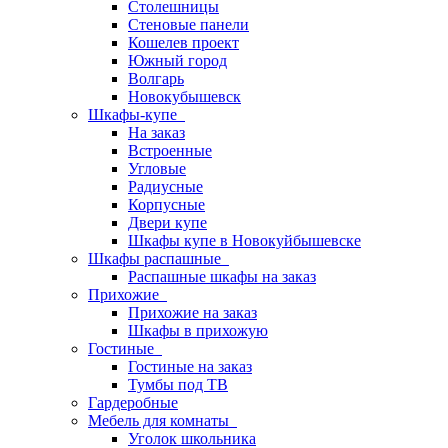
Столешницы
Стеновые панели
Кошелев проект
Южный город
Волгарь
Новокубышевск
Шкафы-купе
На заказ
Встроенные
Угловые
Радиусные
Корпусные
Двери купе
Шкафы купе в Новокуйбышевске
Шкафы распашные
Распашные шкафы на заказ
Прихожие
Прихожие на заказ
Шкафы в прихожую
Гостиные
Гостиные на заказ
Тумбы под ТВ
Гардеробные
Мебель для комнаты
Уголок школьника