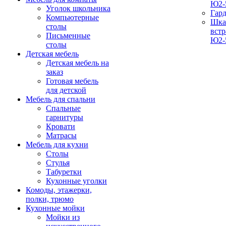
Ю2-
Уголок школьника
Гар
Компьютерные
Шка
столы
вст
Письменные
Ю2-
столы
Детская мебель
Детская мебель на
заказ
Готовая мебель
для детской
Мебель для спальни
Спальные
гарнитуры
Кровати
Матрасы
Мебель для кухни
Столы
Стулья
Табуретки
Кухонные уголки
Комоды, этажерки,
полки, трюмо
Кухонные мойки
Мойки из