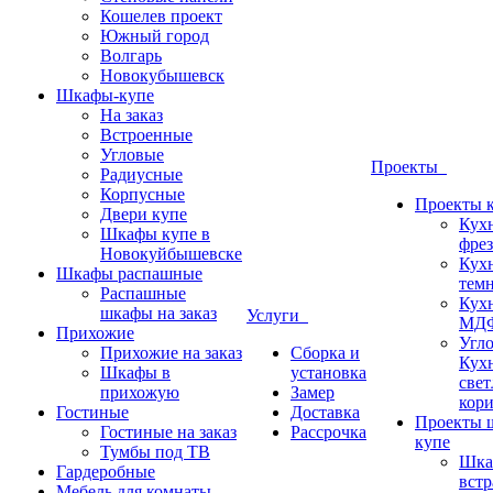
Кошелев проект
Южный город
Волгарь
Новокубышевск
Шкафы-купе
На заказ
Встроенные
Угловые
Проекты
Радиусные
Корпусные
Проекты 
Двери купе
Кух
Шкафы купе в
фрез
Новокуйбышевске
Кух
Шкафы распашные
темн
Распашные
Кух
шкафы на заказ
Услуги
МДФ
Прихожие
Угло
Прихожие на заказ
Сборка и
Кух
Шкафы в
установка
свет
прихожую
Замер
кор
Гостиные
Доставка
Проекты 
Гостиные на заказ
Рассрочка
купе
Тумбы под ТВ
Шка
Гардеробные
вст
Мебель для комнаты