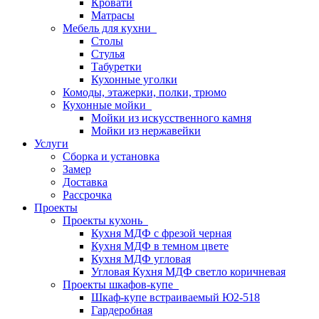
Кровати
Матрасы
Мебель для кухни
Столы
Стулья
Табуретки
Кухонные уголки
Комоды, этажерки, полки, трюмо
Кухонные мойки
Мойки из искусственного камня
Мойки из нержавейки
Услуги
Сборка и установка
Замер
Доставка
Рассрочка
Проекты
Проекты кухонь
Кухня МДФ с фрезой черная
Кухня МДФ в темном цвете
Кухня МДФ угловая
Угловая Кухня МДФ светло коричневая
Проекты шкафов-купе
Шкаф-купе встраиваемый Ю2-518
Гардеробная