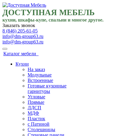
ДОСТУПНАЯ МЕБЕЛЬ
кухни, шкафы-купе, спальни и многое другое.
Заказать звонок
8 (846) 205-61-05
info@dm-group63.ru
info@dm-group63.ru
Каталог мебели
Кухни
На заказ
Модульные
Встроенные
Готовые кухонные
гарнитуры
Угловые
Прямые
ЛДСП
МДФ
Пластик
с Патиной
Столешницы
Стеновые панели