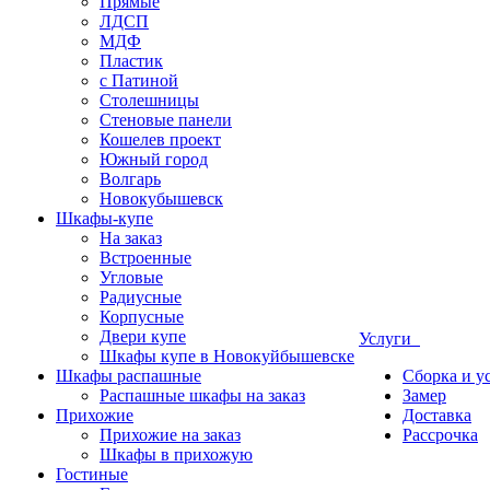
Прямые
ЛДСП
МДФ
Пластик
с Патиной
Столешницы
Стеновые панели
Кошелев проект
Южный город
Волгарь
Новокубышевск
Шкафы-купе
На заказ
Встроенные
Угловые
Радиусные
Корпусные
Двери купе
Услуги
Шкафы купе в Новокуйбышевске
Шкафы распашные
Сборка и у
Распашные шкафы на заказ
Замер
Прихожие
Доставка
Прихожие на заказ
Рассрочка
Шкафы в прихожую
Гостиные