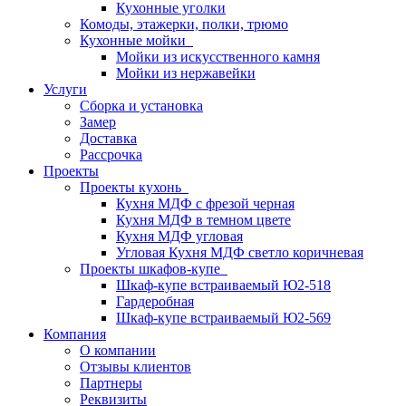
Кухонные уголки
Комоды, этажерки, полки, трюмо
Кухонные мойки
Мойки из искусственного камня
Мойки из нержавейки
Услуги
Сборка и установка
Замер
Доставка
Рассрочка
Проекты
Проекты кухонь
Кухня МДФ с фрезой черная
Кухня МДФ в темном цвете
Кухня МДФ угловая
Угловая Кухня МДФ светло коричневая
Проекты шкафов-купе
Шкаф-купе встраиваемый Ю2-518
Гардеробная
Шкаф-купе встраиваемый Ю2-569
Компания
О компании
Отзывы клиентов
Партнеры
Реквизиты