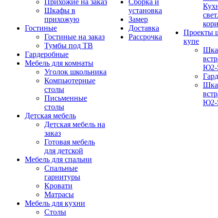
Прихожие на заказ
Сборка и
Кух
Шкафы в
установка
свет
прихожую
Замер
кор
Гостиные
Доставка
Проекты 
Гостиные на заказ
Рассрочка
купе
Тумбы под ТВ
Шка
Гардеробные
вст
Мебель для комнаты
Ю2-
Уголок школьника
Гар
Компьютерные
Шка
столы
вст
Письменные
Ю2-
столы
Детская мебель
Детская мебель на
заказ
Готовая мебель
для детской
Мебель для спальни
Спальные
гарнитуры
Кровати
Матрасы
Мебель для кухни
Столы