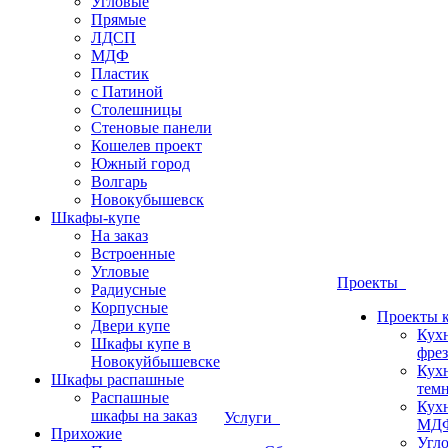
Угловые
Прямые
ЛДСП
МДФ
Пластик
с Патиной
Столешницы
Стеновые панели
Кошелев проект
Южный город
Волгарь
Новокубышевск
Шкафы-купе
На заказ
Встроенные
Угловые
Проекты
Радиусные
Корпусные
Проекты 
Двери купе
Кух
Шкафы купе в
фрез
Новокуйбышевске
Кух
Шкафы распашные
темн
Распашные
Кух
шкафы на заказ
Услуги
МДФ
Прихожие
Угло