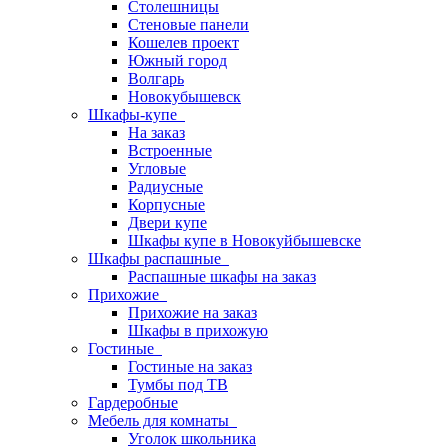
Столешницы
Стеновые панели
Кошелев проект
Южный город
Волгарь
Новокубышевск
Шкафы-купе
На заказ
Встроенные
Угловые
Радиусные
Корпусные
Двери купе
Шкафы купе в Новокуйбышевске
Шкафы распашные
Распашные шкафы на заказ
Прихожие
Прихожие на заказ
Шкафы в прихожую
Гостиные
Гостиные на заказ
Тумбы под ТВ
Гардеробные
Мебель для комнаты
Уголок школьника