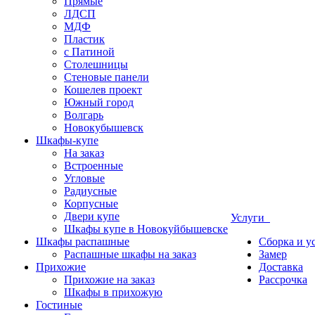
Прямые
ЛДСП
МДФ
Пластик
с Патиной
Столешницы
Стеновые панели
Кошелев проект
Южный город
Волгарь
Новокубышевск
Шкафы-купе
На заказ
Встроенные
Угловые
Радиусные
Корпусные
Двери купе
Услуги
Шкафы купе в Новокуйбышевске
Шкафы распашные
Сборка и у
Распашные шкафы на заказ
Замер
Прихожие
Доставка
Прихожие на заказ
Рассрочка
Шкафы в прихожую
Гостиные