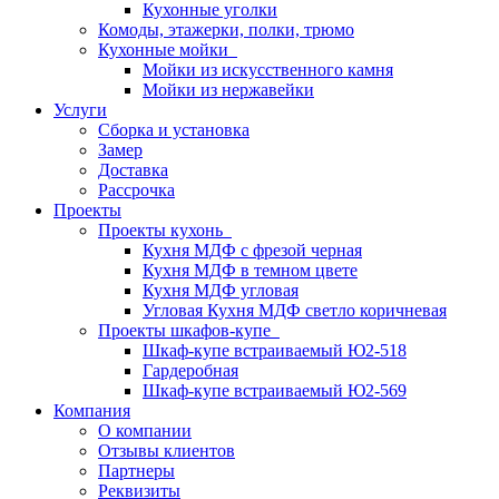
Кухонные уголки
Комоды, этажерки, полки, трюмо
Кухонные мойки
Мойки из искусственного камня
Мойки из нержавейки
Услуги
Сборка и установка
Замер
Доставка
Рассрочка
Проекты
Проекты кухонь
Кухня МДФ с фрезой черная
Кухня МДФ в темном цвете
Кухня МДФ угловая
Угловая Кухня МДФ светло коричневая
Проекты шкафов-купе
Шкаф-купе встраиваемый Ю2-518
Гардеробная
Шкаф-купе встраиваемый Ю2-569
Компания
О компании
Отзывы клиентов
Партнеры
Реквизиты