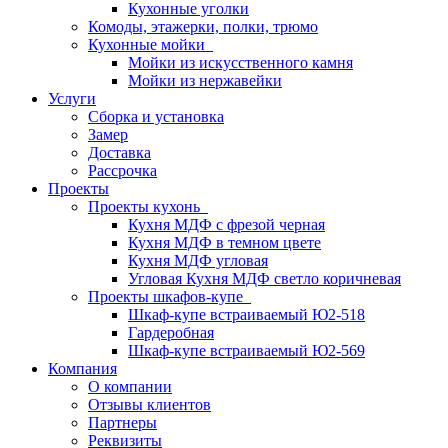
Кухонные уголки
Комоды, этажерки, полки, трюмо
Кухонные мойки
Мойки из искусственного камня
Мойки из нержавейки
Услуги
Сборка и установка
Замер
Доставка
Рассрочка
Проекты
Проекты кухонь
Кухня МДФ с фрезой черная
Кухня МДФ в темном цвете
Кухня МДФ угловая
Угловая Кухня МДФ светло коричневая
Проекты шкафов-купе
Шкаф-купе встраиваемый Ю2-518
Гардеробная
Шкаф-купе встраиваемый Ю2-569
Компания
О компании
Отзывы клиентов
Партнеры
Реквизиты