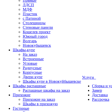
Прямые
ЛДСП
МДФ
Пластик
с Патиной
Столешницы
Стеновые панели
Кошелев проект
Южный город
Волгарь
Новокубышевск
Шкафы-купе
На заказ
Встроенные
Угловые
Радиусные
Корпусные
Двери купе
Услуги
Шкафы купе в Новокуйбышевске
Шкафы распашные
Сборка и у
Распашные шкафы на заказ
Замер
Прихожие
Доставка
Прихожие на заказ
Рассрочка
Шкафы в прихожую
Гостиные