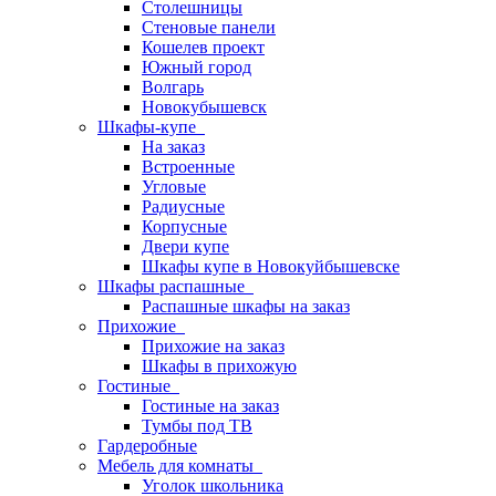
Столешницы
Стеновые панели
Кошелев проект
Южный город
Волгарь
Новокубышевск
Шкафы-купе
На заказ
Встроенные
Угловые
Радиусные
Корпусные
Двери купе
Шкафы купе в Новокуйбышевске
Шкафы распашные
Распашные шкафы на заказ
Прихожие
Прихожие на заказ
Шкафы в прихожую
Гостиные
Гостиные на заказ
Тумбы под ТВ
Гардеробные
Мебель для комнаты
Уголок школьника