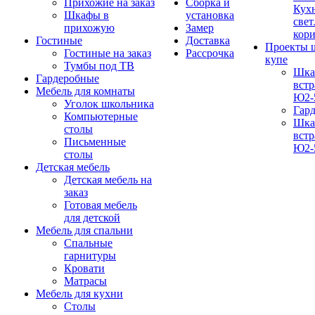
Прихожие на заказ
Сборка и
Кух
Шкафы в
установка
свет
прихожую
Замер
кор
Гостиные
Доставка
Проекты 
Гостиные на заказ
Рассрочка
купе
Тумбы под ТВ
Шка
Гардеробные
вст
Мебель для комнаты
Ю2-
Уголок школьника
Гар
Компьютерные
Шка
столы
вст
Письменные
Ю2-
столы
Детская мебель
Детская мебель на
заказ
Готовая мебель
для детской
Мебель для спальни
Спальные
гарнитуры
Кровати
Матрасы
Мебель для кухни
Столы