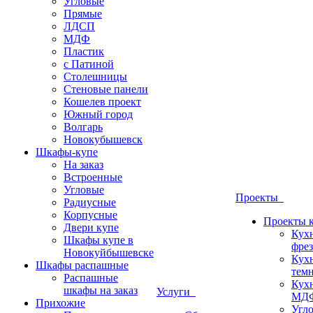
Угловые
Прямые
ЛДСП
МДФ
Пластик
с Патиной
Столешницы
Стеновые панели
Кошелев проект
Южный город
Волгарь
Новокубышевск
Шкафы-купе
На заказ
Встроенные
Угловые
Проекты
Радиусные
Корпусные
Проекты 
Двери купе
Кух
Шкафы купе в
фрез
Новокуйбышевске
Кух
Шкафы распашные
темн
Распашные
Кух
шкафы на заказ
Услуги
МДФ
Прихожие
Угло