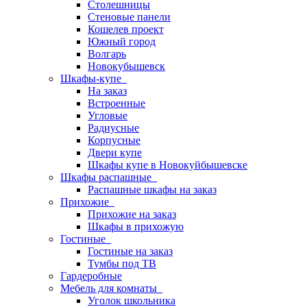
Столешницы
Стеновые панели
Кошелев проект
Южный город
Волгарь
Новокубышевск
Шкафы-купе
На заказ
Встроенные
Угловые
Радиусные
Корпусные
Двери купе
Шкафы купе в Новокуйбышевске
Шкафы распашные
Распашные шкафы на заказ
Прихожие
Прихожие на заказ
Шкафы в прихожую
Гостиные
Гостиные на заказ
Тумбы под ТВ
Гардеробные
Мебель для комнаты
Уголок школьника