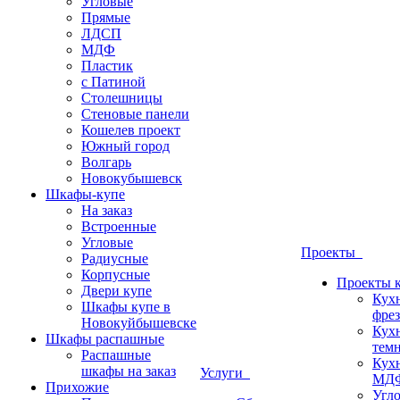
Угловые
Прямые
ЛДСП
МДФ
Пластик
с Патиной
Столешницы
Стеновые панели
Кошелев проект
Южный город
Волгарь
Новокубышевск
Шкафы-купе
На заказ
Встроенные
Угловые
Проекты
Радиусные
Корпусные
Проекты 
Двери купе
Кух
Шкафы купе в
фрез
Новокуйбышевске
Кух
Шкафы распашные
темн
Распашные
Кух
шкафы на заказ
Услуги
МДФ
Прихожие
Угло