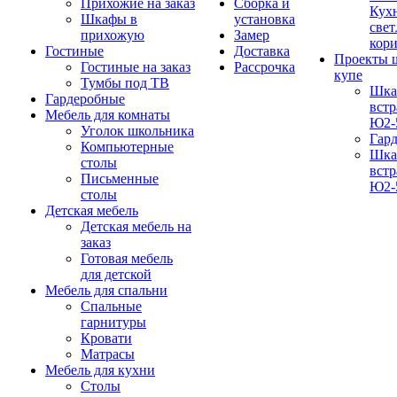
Прихожие на заказ
Сборка и
Кух
Шкафы в
установка
свет
прихожую
Замер
кор
Гостиные
Доставка
Проекты 
Гостиные на заказ
Рассрочка
купе
Тумбы под ТВ
Шка
Гардеробные
вст
Мебель для комнаты
Ю2-
Уголок школьника
Гар
Компьютерные
Шка
столы
вст
Письменные
Ю2-
столы
Детская мебель
Детская мебель на
заказ
Готовая мебель
для детской
Мебель для спальни
Спальные
гарнитуры
Кровати
Матрасы
Мебель для кухни
Столы