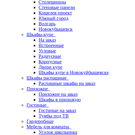
Столешницы
Стеновые панели
Кошелев проект
Южный город
Волгарь
Новокубышевск
Шкафы-купе
На заказ
Встроенные
Угловые
Радиусные
Корпусные
Двери купе
Шкафы купе в Новокуйбышевске
Шкафы распашные
Распашные шкафы на заказ
Прихожие
Прихожие на заказ
Шкафы в прихожую
Гостиные
Гостиные на заказ
Тумбы под ТВ
Гардеробные
Мебель для комнаты
Уголок школьника