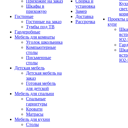
Прихожие на заказ
Сборка и
Кух
Шкафы в
установка
свет
прихожую
Замер
кор
Гостиные
Доставка
Проекты 
Гостиные на заказ
Рассрочка
купе
Тумбы под ТВ
Шка
Гардеробные
вст
Мебель для комнаты
Ю2-
Уголок школьника
Гар
Компьютерные
Шка
столы
вст
Письменные
Ю2-
столы
Детская мебель
Детская мебель на
заказ
Готовая мебель
для детской
Мебель для спальни
Спальные
гарнитуры
Кровати
Матрасы
Мебель для кухни
Столы