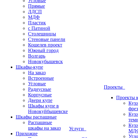
Угловые
Прямые
ЛДСП
МДФ
Пластик
с Патиной
Столешницы
Стеновые панели
Кошелев проект
Южный город
Волгарь
Новокубышевск
Шкафы-купе
На заказ
Встроенные
Угловые
Проекты
Радиусные
Корпусные
Проекты 
Двери купе
Кух
Шкафы купе в
фрез
Новокуйбышевске
Кух
Шкафы распашные
темн
Распашные
Кух
шкафы на заказ
Услуги
МДФ
Прихожие
Угло