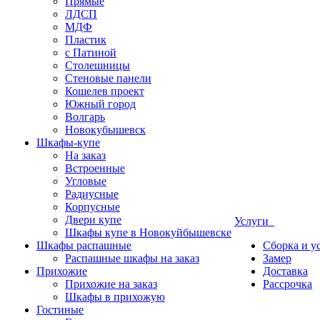
Прямые
ЛДСП
МДФ
Пластик
с Патиной
Столешницы
Стеновые панели
Кошелев проект
Южный город
Волгарь
Новокубышевск
Шкафы-купе
На заказ
Встроенные
Угловые
Радиусные
Корпусные
Двери купе
Услуги
Шкафы купе в Новокуйбышевске
Шкафы распашные
Сборка и у
Распашные шкафы на заказ
Замер
Прихожие
Доставка
Прихожие на заказ
Рассрочка
Шкафы в прихожую
Гостиные