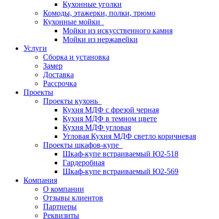
Кухонные уголки
Комоды, этажерки, полки, трюмо
Кухонные мойки
Мойки из искусственного камня
Мойки из нержавейки
Услуги
Сборка и установка
Замер
Доставка
Рассрочка
Проекты
Проекты кухонь
Кухня МДФ с фрезой черная
Кухня МДФ в темном цвете
Кухня МДФ угловая
Угловая Кухня МДФ светло коричневая
Проекты шкафов-купе
Шкаф-купе встраиваемый Ю2-518
Гардеробная
Шкаф-купе встраиваемый Ю2-569
Компания
О компании
Отзывы клиентов
Партнеры
Реквизиты