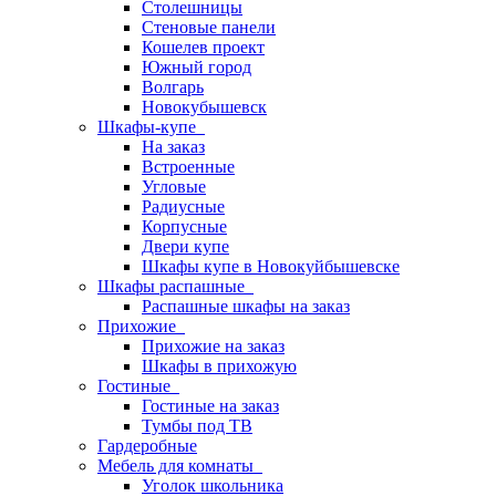
Столешницы
Стеновые панели
Кошелев проект
Южный город
Волгарь
Новокубышевск
Шкафы-купе
На заказ
Встроенные
Угловые
Радиусные
Корпусные
Двери купе
Шкафы купе в Новокуйбышевске
Шкафы распашные
Распашные шкафы на заказ
Прихожие
Прихожие на заказ
Шкафы в прихожую
Гостиные
Гостиные на заказ
Тумбы под ТВ
Гардеробные
Мебель для комнаты
Уголок школьника