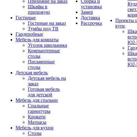
Прихожие на заказ
Сборка и
Кух
Шкафы в
установка
свет
прихожую
Замер
кор
Гостиные
Доставка
Проекты 
Гостиные на заказ
Рассрочка
купе
Тумбы под ТВ
Шка
Гардеробные
вст
Мебель для комнаты
Ю2-
Уголок школьника
Гар
Компьютерные
Шка
столы
вст
Письменные
Ю2-
столы
Детская мебель
Детская мебель на
заказ
Готовая мебель
для детской
Мебель для спальни
Спальные
гарнитуры
Кровати
Матрасы
Мебель для кухни
Столы