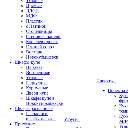
Угловые
Прямые
ЛДСП
МДФ
Пластик
с Патиной
Столешницы
Стеновые панели
Кошелев проект
Южный город
Волгарь
Новокубышевск
Шкафы-купе
На заказ
Встроенные
Угловые
Проекты
Радиусные
Корпусные
Проекты 
Двери купе
Кух
Шкафы купе в
фрез
Новокуйбышевске
Кух
Шкафы распашные
темн
Распашные
Кух
шкафы на заказ
Услуги
МДФ
Прихожие
Угло