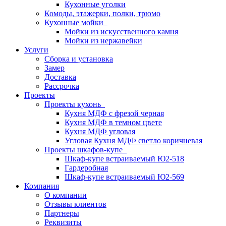
Кухонные уголки
Комоды, этажерки, полки, трюмо
Кухонные мойки
Мойки из искусственного камня
Мойки из нержавейки
Услуги
Сборка и установка
Замер
Доставка
Рассрочка
Проекты
Проекты кухонь
Кухня МДФ с фрезой черная
Кухня МДФ в темном цвете
Кухня МДФ угловая
Угловая Кухня МДФ светло коричневая
Проекты шкафов-купе
Шкаф-купе встраиваемый Ю2-518
Гардеробная
Шкаф-купе встраиваемый Ю2-569
Компания
О компании
Отзывы клиентов
Партнеры
Реквизиты