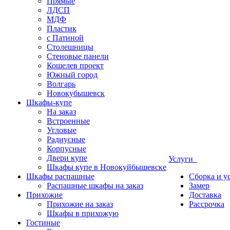
Прямые
ЛДСП
МДФ
Пластик
с Патиной
Столешницы
Стеновые панели
Кошелев проект
Южный город
Волгарь
Новокубышевск
Шкафы-купе
На заказ
Встроенные
Угловые
Радиусные
Корпусные
Двери купе
Услуги
Шкафы купе в Новокуйбышевске
Шкафы распашные
Сборка и у
Распашные шкафы на заказ
Замер
Прихожие
Доставка
Прихожие на заказ
Рассрочка
Шкафы в прихожую
Гостиные