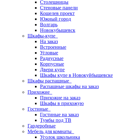
Столешницы
Стеновые панели
Кошелев проект
Южный город
Волгарь
Новокубышевск
Шкафы-купе
На заказ
Встроенные
Угловые
Радиусные
Корпусные
Двери купе
Шкафы купе в Новокуйбышевске
Шкафы распашные
Распашные шкафы на заказ
Прихожие
Прихожие на заказ
Шкафы в прихожую
Гостиные
Гостиные на заказ
Тумбы под ТВ
Гардеробные
Мебель для комнаты
Уголок школьника