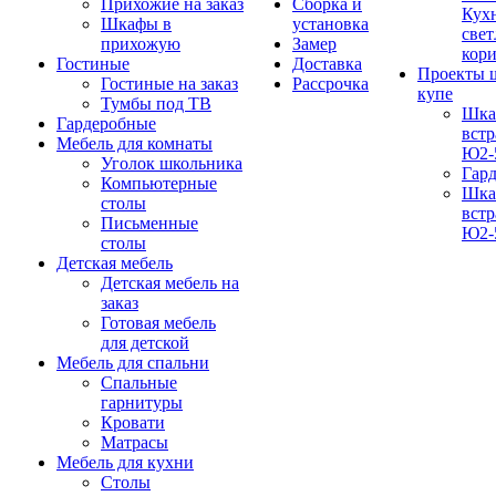
Прихожие на заказ
Сборка и
Кух
Шкафы в
установка
свет
прихожую
Замер
кор
Гостиные
Доставка
Проекты 
Гостиные на заказ
Рассрочка
купе
Тумбы под ТВ
Шка
Гардеробные
вст
Мебель для комнаты
Ю2-
Уголок школьника
Гар
Компьютерные
Шка
столы
вст
Письменные
Ю2-
столы
Детская мебель
Детская мебель на
заказ
Готовая мебель
для детской
Мебель для спальни
Спальные
гарнитуры
Кровати
Матрасы
Мебель для кухни
Столы