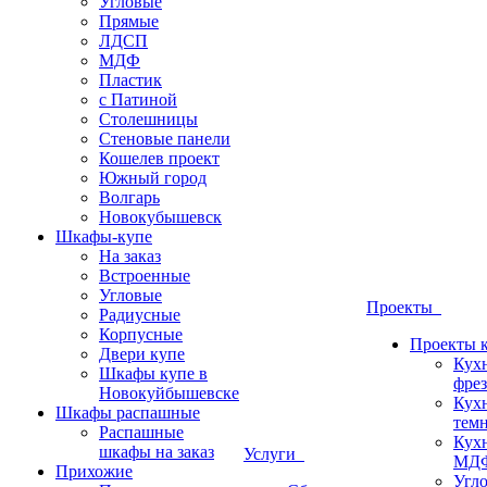
Угловые
Прямые
ЛДСП
МДФ
Пластик
с Патиной
Столешницы
Стеновые панели
Кошелев проект
Южный город
Волгарь
Новокубышевск
Шкафы-купе
На заказ
Встроенные
Угловые
Проекты
Радиусные
Корпусные
Проекты 
Двери купе
Кух
Шкафы купе в
фрез
Новокуйбышевске
Кух
Шкафы распашные
темн
Распашные
Кух
шкафы на заказ
Услуги
МДФ
Прихожие
Угло