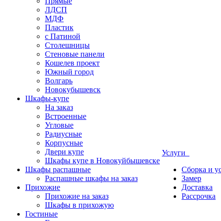
Прямые
ЛДСП
МДФ
Пластик
с Патиной
Столешницы
Стеновые панели
Кошелев проект
Южный город
Волгарь
Новокубышевск
Шкафы-купе
На заказ
Встроенные
Угловые
Радиусные
Корпусные
Двери купе
Услуги
Шкафы купе в Новокуйбышевске
Шкафы распашные
Сборка и у
Распашные шкафы на заказ
Замер
Прихожие
Доставка
Прихожие на заказ
Рассрочка
Шкафы в прихожую
Гостиные