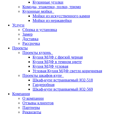
Кухонные уголки
Комоды, этажерки, полки, трюмо
Кухонные мойки
Мойки из искусственного камня
Мойки из нержавейки
Услуги
Сборка и установка
Замер
Доставка
Рассрочка
Проекты
Проекты кухонь
Кухня МДФ с фрезой черная
Кухня МДФ в темном цвете
Кухня МДФ угловая
Угловая Кухня МДФ светло коричневая
Проекты шкафов-купе
Шкаф-купе встраиваемый Ю2-518
Гардеробная
Шкаф-купе встраиваемый Ю2-569
Компания
О компании
Отзывы клиентов
Партнеры
Реквизиты