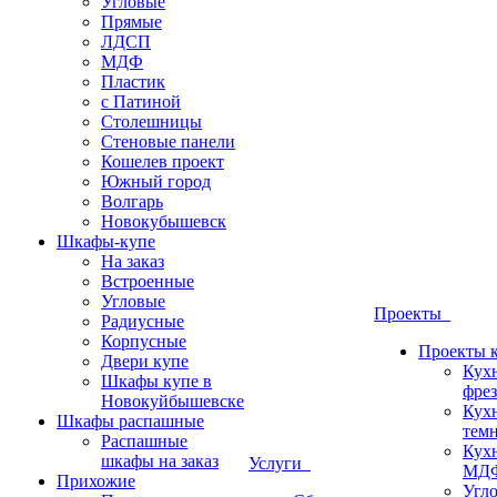
Угловые
Прямые
ЛДСП
МДФ
Пластик
с Патиной
Столешницы
Стеновые панели
Кошелев проект
Южный город
Волгарь
Новокубышевск
Шкафы-купе
На заказ
Встроенные
Угловые
Проекты
Радиусные
Корпусные
Проекты 
Двери купе
Кух
Шкафы купе в
фрез
Новокуйбышевске
Кух
Шкафы распашные
темн
Распашные
Кух
шкафы на заказ
Услуги
МДФ
Прихожие
Угло