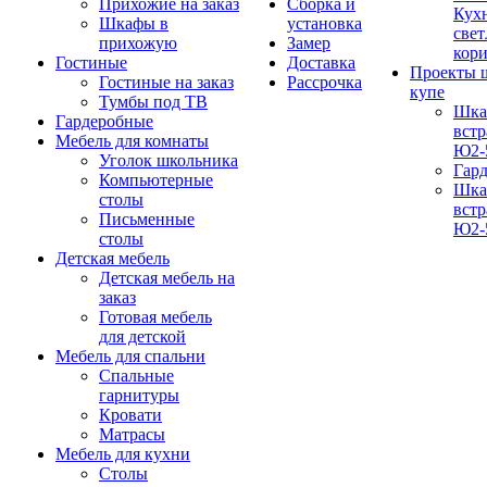
Прихожие на заказ
Сборка и
Кух
Шкафы в
установка
свет
прихожую
Замер
кор
Гостиные
Доставка
Проекты 
Гостиные на заказ
Рассрочка
купе
Тумбы под ТВ
Шка
Гардеробные
вст
Мебель для комнаты
Ю2-
Уголок школьника
Гар
Компьютерные
Шка
столы
вст
Письменные
Ю2-
столы
Детская мебель
Детская мебель на
заказ
Готовая мебель
для детской
Мебель для спальни
Спальные
гарнитуры
Кровати
Матрасы
Мебель для кухни
Столы