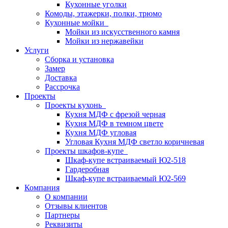
Кухонные уголки
Комоды, этажерки, полки, трюмо
Кухонные мойки
Мойки из искусственного камня
Мойки из нержавейки
Услуги
Сборка и установка
Замер
Доставка
Рассрочка
Проекты
Проекты кухонь
Кухня МДФ с фрезой черная
Кухня МДФ в темном цвете
Кухня МДФ угловая
Угловая Кухня МДФ светло коричневая
Проекты шкафов-купе
Шкаф-купе встраиваемый Ю2-518
Гардеробная
Шкаф-купе встраиваемый Ю2-569
Компания
О компании
Отзывы клиентов
Партнеры
Реквизиты