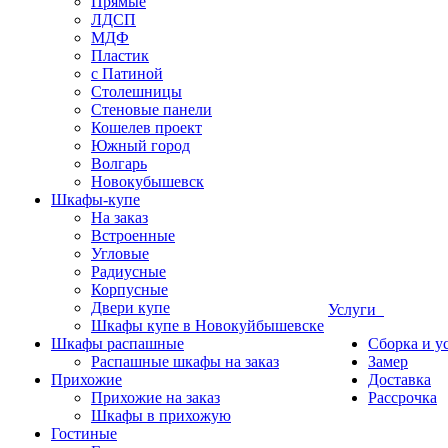
Прямые
ЛДСП
МДФ
Пластик
с Патиной
Столешницы
Стеновые панели
Кошелев проект
Южный город
Волгарь
Новокубышевск
Шкафы-купе
На заказ
Встроенные
Угловые
Радиусные
Корпусные
Двери купе
Услуги
Шкафы купе в Новокуйбышевске
Шкафы распашные
Сборка и у
Распашные шкафы на заказ
Замер
Прихожие
Доставка
Прихожие на заказ
Рассрочка
Шкафы в прихожую
Гостиные