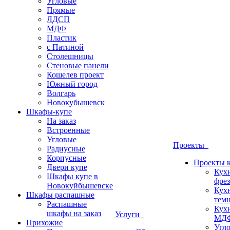
Угловые
Прямые
ЛДСП
МДФ
Пластик
с Патиной
Столешницы
Стеновые панели
Кошелев проект
Южный город
Волгарь
Новокубышевск
Шкафы-купе
На заказ
Встроенные
Угловые
Проекты
Радиусные
Корпусные
Проекты 
Двери купе
Кух
Шкафы купе в
фрез
Новокуйбышевске
Кух
Шкафы распашные
темн
Распашные
Кух
шкафы на заказ
Услуги
МДФ
Прихожие
Угло