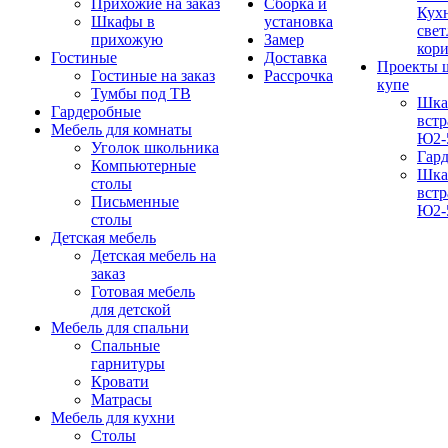
Прихожие на заказ
Сборка и
Кух
Шкафы в
установка
свет
прихожую
Замер
кор
Гостиные
Доставка
Проекты 
Гостиные на заказ
Рассрочка
купе
Тумбы под ТВ
Шка
Гардеробные
вст
Мебель для комнаты
Ю2-
Уголок школьника
Гар
Компьютерные
Шка
столы
вст
Письменные
Ю2-
столы
Детская мебель
Детская мебель на
заказ
Готовая мебель
для детской
Мебель для спальни
Спальные
гарнитуры
Кровати
Матрасы
Мебель для кухни
Столы