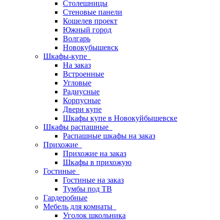
Столешницы
Стеновые панели
Кошелев проект
Южный город
Волгарь
Новокубышевск
Шкафы-купе
На заказ
Встроенные
Угловые
Радиусные
Корпусные
Двери купе
Шкафы купе в Новокуйбышевске
Шкафы распашные
Распашные шкафы на заказ
Прихожие
Прихожие на заказ
Шкафы в прихожую
Гостиные
Гостиные на заказ
Тумбы под ТВ
Гардеробные
Мебель для комнаты
Уголок школьника