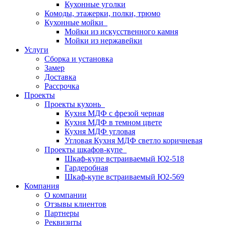
Кухонные уголки
Комоды, этажерки, полки, трюмо
Кухонные мойки
Мойки из искусственного камня
Мойки из нержавейки
Услуги
Сборка и установка
Замер
Доставка
Рассрочка
Проекты
Проекты кухонь
Кухня МДФ с фрезой черная
Кухня МДФ в темном цвете
Кухня МДФ угловая
Угловая Кухня МДФ светло коричневая
Проекты шкафов-купе
Шкаф-купе встраиваемый Ю2-518
Гардеробная
Шкаф-купе встраиваемый Ю2-569
Компания
О компании
Отзывы клиентов
Партнеры
Реквизиты