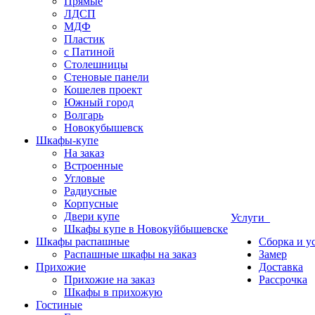
Прямые
ЛДСП
МДФ
Пластик
с Патиной
Столешницы
Стеновые панели
Кошелев проект
Южный город
Волгарь
Новокубышевск
Шкафы-купе
На заказ
Встроенные
Угловые
Радиусные
Корпусные
Двери купе
Услуги
Шкафы купе в Новокуйбышевске
Шкафы распашные
Сборка и у
Распашные шкафы на заказ
Замер
Прихожие
Доставка
Прихожие на заказ
Рассрочка
Шкафы в прихожую
Гостиные