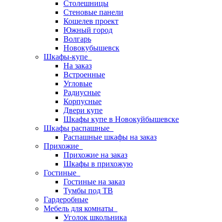
Столешницы
Стеновые панели
Кошелев проект
Южный город
Волгарь
Новокубышевск
Шкафы-купе
На заказ
Встроенные
Угловые
Радиусные
Корпусные
Двери купе
Шкафы купе в Новокуйбышевске
Шкафы распашные
Распашные шкафы на заказ
Прихожие
Прихожие на заказ
Шкафы в прихожую
Гостиные
Гостиные на заказ
Тумбы под ТВ
Гардеробные
Мебель для комнаты
Уголок школьника