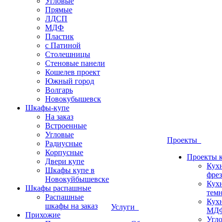
Угловые
Прямые
ЛДСП
МДФ
Пластик
с Патиной
Столешницы
Стеновые панели
Кошелев проект
Южный город
Волгарь
Новокубышевск
Шкафы-купе
На заказ
Встроенные
Угловые
Проекты
Радиусные
Корпусные
Проекты 
Двери купе
Кух
Шкафы купе в
фрез
Новокуйбышевске
Кух
Шкафы распашные
темн
Распашные
Кух
шкафы на заказ
Услуги
МДФ
Прихожие
Угло