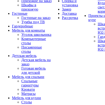
Прихожие на заказ
Сборка и
Кух
Шкафы в
установка
свет
прихожую
Замер
кор
Гостиные
Доставка
Проекты 
Гостиные на заказ
Рассрочка
купе
Тумбы под ТВ
Шка
Гардеробные
вст
Мебель для комнаты
Ю2-
Уголок школьника
Гар
Компьютерные
Шка
столы
вст
Письменные
Ю2-
столы
Детская мебель
Детская мебель на
заказ
Готовая мебель
для детской
Мебель для спальни
Спальные
гарнитуры
Кровати
Матрасы
Мебель для кухни
Столы