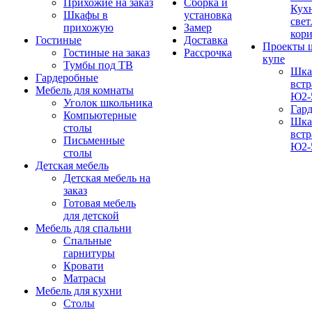
Прихожие на заказ
Сборка и
Кух
Шкафы в
установка
свет
прихожую
Замер
кор
Гостиные
Доставка
Проекты 
Гостиные на заказ
Рассрочка
купе
Тумбы под ТВ
Шка
Гардеробные
вст
Мебель для комнаты
Ю2-
Уголок школьника
Гар
Компьютерные
Шка
столы
вст
Письменные
Ю2-
столы
Детская мебель
Детская мебель на
заказ
Готовая мебель
для детской
Мебель для спальни
Спальные
гарнитуры
Кровати
Матрасы
Мебель для кухни
Столы