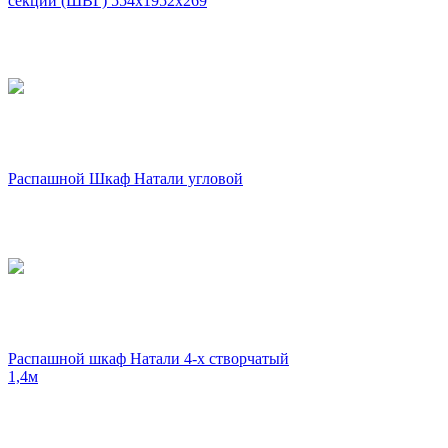
секции (ШВГ) 554х1952х269
Распашной Шкаф Натали угловой
Распашной шкаф Натали 4-х створчатый
1,4м