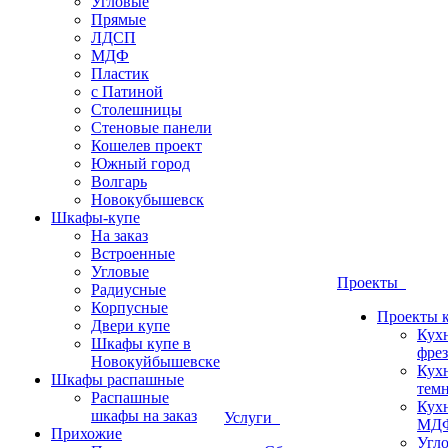
Угловые
Прямые
ЛДСП
МДФ
Пластик
с Патиной
Столешницы
Стеновые панели
Кошелев проект
Южный город
Волгарь
Новокубышевск
Шкафы-купе
На заказ
Встроенные
Угловые
Проекты
Радиусные
Корпусные
Проекты 
Двери купе
Кух
Шкафы купе в
фрез
Новокуйбышевске
Кух
Шкафы распашные
темн
Распашные
Кух
шкафы на заказ
Услуги
МДФ
Прихожие
Угло