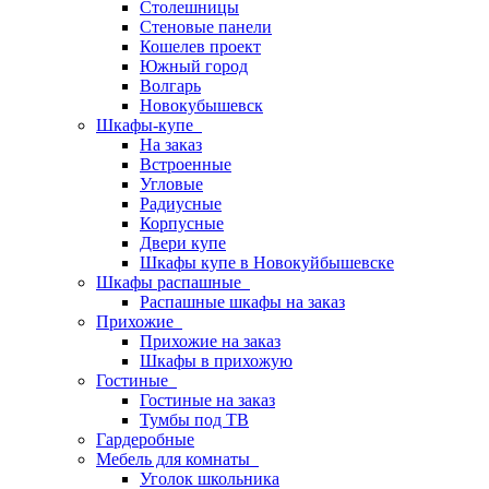
Столешницы
Стеновые панели
Кошелев проект
Южный город
Волгарь
Новокубышевск
Шкафы-купе
На заказ
Встроенные
Угловые
Радиусные
Корпусные
Двери купе
Шкафы купе в Новокуйбышевске
Шкафы распашные
Распашные шкафы на заказ
Прихожие
Прихожие на заказ
Шкафы в прихожую
Гостиные
Гостиные на заказ
Тумбы под ТВ
Гардеробные
Мебель для комнаты
Уголок школьника